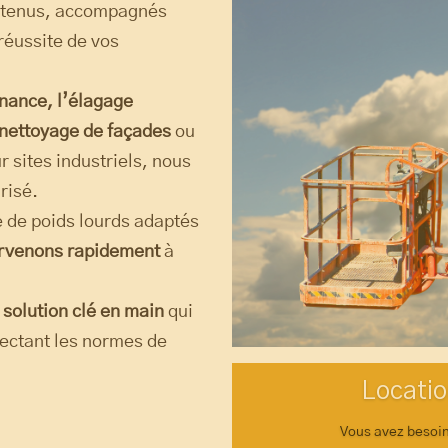
retenus, accompagnés
réussite de vos
nance, l’élagage
e nettoyage de façades
ou
 sites industriels, nous
risé.
te de poids lourds adaptés
ervenons rapidement
à
 solution clé en main
qui
pectant les normes de
Locatio
Vous avez besoin