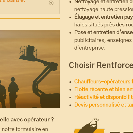
 urbains et
Nettoyage et entretien 
nettoyage haute pression
Élagage et entretien pa
haies situés près des ro
Pose et entretien d’ens
publicitaires, enseignes
d’entreprise.
Choisir Rentforc
Chauffeurs-opérateurs f
Flotte récente et bien e
Réactivité et disponibili
Devis personnalisé et tar
lle avec opérateur ?
 notre formulaire en