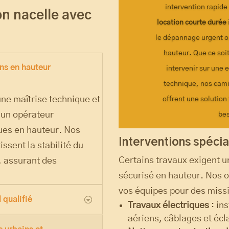
intervention rapide
on nacelle avec
location courte durée
le dépannage urgent 
hauteur. Que ce soit
ons en hauteur
intervenir sur une 
technique, nos cami
ne maîtrise technique et
offrent une solution 
c un opérateur
be
ues en hauteur. Nos
Interventions spécia
ssent la stabilité du
Certains travaux exigent u
, assurant des
sécurisé en hauteur. Nos o
vos équipes pour des missi
 qualifié
Travaux électriques
: in
aériens, câblages et écl