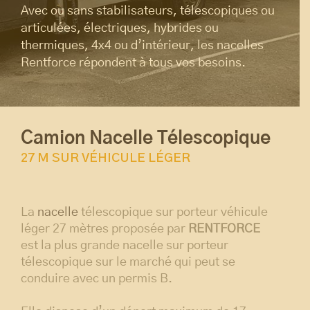
Avec ou sans stabilisateurs, télescopiques ou
articulées, électriques, hybrides ou
thermiques, 4x4 ou d’intérieur, les nacelles
Rentforce répondent à tous vos besoins.
Camion Nacelle Télescopique
27 M SUR VÉHICULE LÉGER
La
nacelle
télescopique sur porteur véhicule
léger 27 mètres proposée par
RENTFORCE
est la plus grande nacelle sur porteur
télescopique sur le marché qui peut se
conduire avec un permis B.