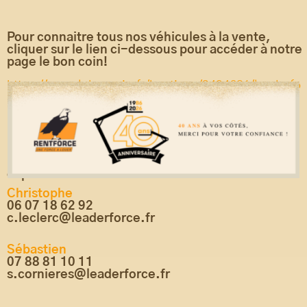
Pour connaitre tous nos véhicules à la vente,
cliquer sur le lien ci-dessous pour accéder à notre
page le bon coin!
https://www.leboncoin.fr/boutique/3494621/leaderfo
rce.htm
N’hésitez pas également à contactez nos deux
experts occasions:
Christophe
06 07 18 62 92
c.leclerc@leaderforce.fr
Sébastien
07 88 81 10 11
s.cornieres@leaderforce.fr