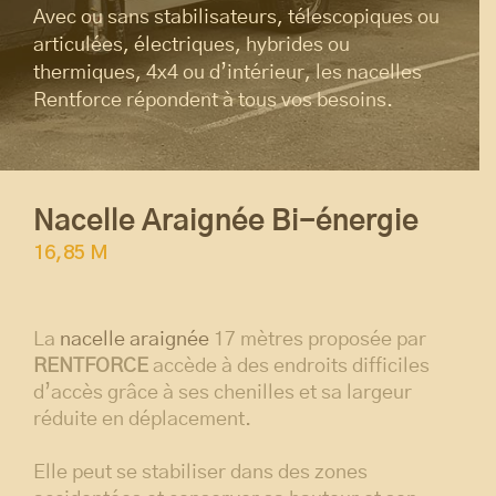
Avec ou sans stabilisateurs, télescopiques ou
articulées, électriques, hybrides ou
thermiques, 4x4 ou d’intérieur, les nacelles
Rentforce répondent à tous vos besoins.
Nacelle Araignée Bi-énergie
16,85 M
La
nacelle araignée
17 mètres proposée par
RENTFORCE
accède à des endroits difficiles
d’accès grâce à ses chenilles et sa largeur
réduite en déplacement.
Elle peut se stabiliser dans des zones