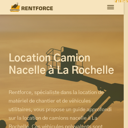
Fermer
Location Camion
Nacelle à La Rochelle
Rentforce, spécialiste dans la location de
matériel de chantier et de véhicules
utilitaires, vous propose un guide approfondi
sur la location de camions nacelle à La
Rochelle. Ces véhicules polyvalents sont